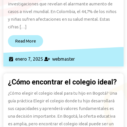
Mundial
investigaciones que revelan el alarmante aumento de
de
casos a nivel mundial. En Colombia, el 44,7% de los niños
y niñas sufren afectaciones en su salud mental. Estas
Lucha
cifras […]
contra
la
Read
Read More
Depresión
More
enero
webmaster
enero 7, 2025
webmaster
7,
2025
¿Cómo encontrar el colegio ideal?
¿C
enc
¿Cómo elegir el colegio ideal para tu hijo en Bogotá? Una
el
guía práctica Elegir el colegio donde tu hijo desarrollará
col
sus capacidades y aprenderá valores fundamentales es
ide
una decisión importante. En Bogotá, la oferta educativa
es amplia, pero encontrar el colegio ideal puede ser un