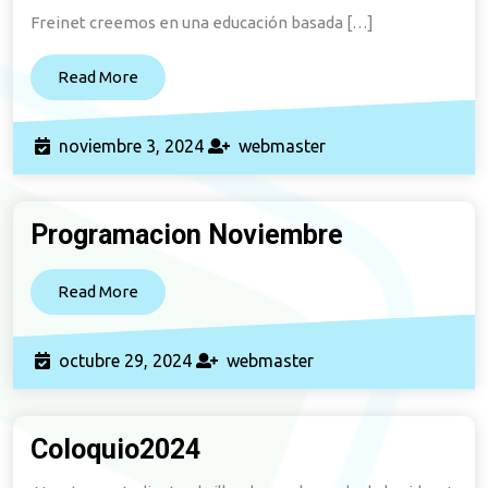
Freinet creemos en una educación basada […]
acoso
escolar.
Read
Read More
More
noviembre
webmaster
noviembre 3, 2024
webmaster
3,
2024
Programacion Noviembre
Programaci
Noviembre
Read
Read More
More
octubre
webmaster
octubre 29, 2024
webmaster
29,
2024
Coloquio2024
Coloquio2024