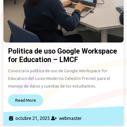
Politica de uso Google Workspace
for Education – LMCF
Politica
de
Conozca la política de uso de Google Workspace for
uso
Education del Liceo Moderno Celestin Freinet para el
Google
manejo de datos y cuentas de los estudiantes.
Workspace
Read
Read More
for
More
Education
–
octubre
webmaster
octubre 21, 2025
webmaster
21,