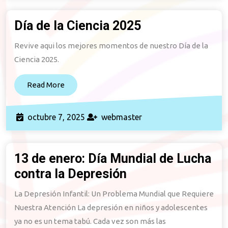
LMCF
2025
Día de la Ciencia 2025
Día
de
Revive aqui los mejores momentos de nuestro Día de la
la
Ciencia 2025.
Ciencia
2025
Read
Read More
More
octubre
webmaster
octubre 7, 2025
webmaster
7,
2025
13 de enero: Día Mundial de Lucha
contra la Depresión
13
de
La Depresión Infantil: Un Problema Mundial que Requiere
enero:
Nuestra Atención La depresión en niños y adolescentes
Día
ya no es un tema tabú. Cada vez son más las