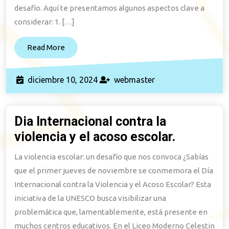
desafío. Aquí te presentamos algunos aspectos clave a
considerar: 1. […]
Read
Read More
More
diciembre
webmaster
diciembre 10, 2024
webmaster
10,
2024
Dia Internacional contra la
violencia y el acoso escolar.
Dia
Internaci
La violencia escolar: un desafío que nos convoca ¿Sabías
contra
que el primer jueves de noviembre se conmemora el Día
la
Internacional contra la Violencia y el Acoso Escolar? Esta
violencia
iniciativa de la UNESCO busca visibilizar una
y
problemática que, lamentablemente, está presente en
muchos centros educativos. En el Liceo Moderno Celestin
el