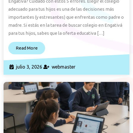
Engativá? Cuidado con estos 5 errores. Elegir el colegio
Engativá:
adecuado para tus hijos es una de las decisiones más
5
importantes (y estresantes) que enfrentas como padre o
Errores
madre. Si estás en la tarea de buscar colegio en Engativá
para tus hijos, sabes que la oferta educativa […]
Comunes
|
Read
Read More
LMCF
More
julio
webmaster
julio 3, 2026
webmaster
3,
2026