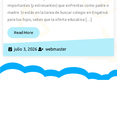
5
importantes (y estresantes) que enfrentas como padre o
Errores
madre. Si estás en la tarea de buscar colegio en Engativá
para tus hijos, sabes que la oferta educativa […]
Comunes
|
Read
Read More
LMCF
More
julio
webmaster
julio 3, 2026
webmaster
3,
2026